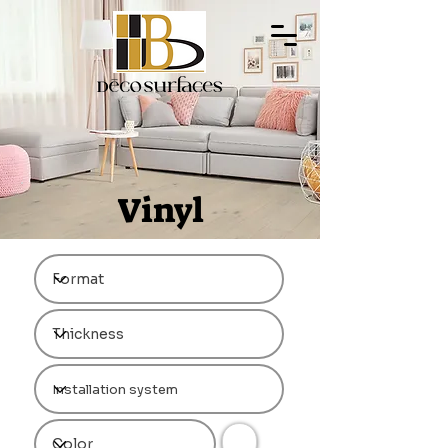
Vinyl
🏠