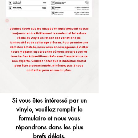
Veuillez noter que les images en ligne peuvent ne pas
toujours rendre fidèlement la couleur et la texture
réelle du vinyle en raison des variations de
luminosité et de calibrage d'écran. Pour prendre une
décision éclairée, nous vous encourageons à visiter
notre magasin en personne où vous pourrez voir et
toucher les échantillons réels avec l'assistance de
nos experts. Veuillez noter que le matériau choisi
peut être discontinuités. N'hésitez pas à nous
contacter pour en savoir plus.
Si vous êtes intéressé par un
vinyle, veuillez remplir le
formulaire et nous vous
répondrons dans les plus
brefs délais.