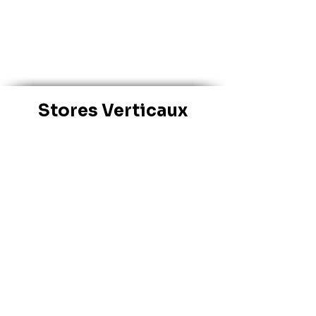
Stores Verticaux