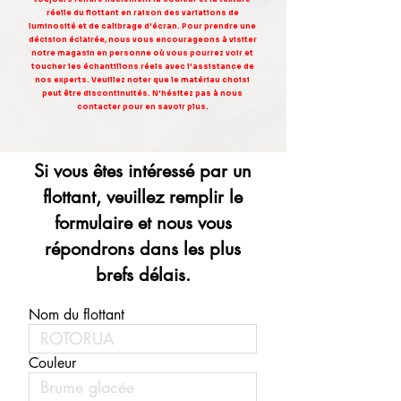
réelle du flottant en raison des variations de
luminosité et de calibrage d'écran. Pour prendre une
décision éclairée, nous vous encourageons à visiter
notre magasin en personne où vous pourrez voir et
toucher les échantillons réels avec l'assistance de
nos experts. Veuillez noter que le matériau choisi
peut être discontinuités. N'hésitez pas à nous
contacter pour en savoir plus.
Si vous êtes intéressé par un
flottant, veuillez remplir le
formulaire et nous vous
répondrons dans les plus
brefs délais.
Nom du flottant
Couleur