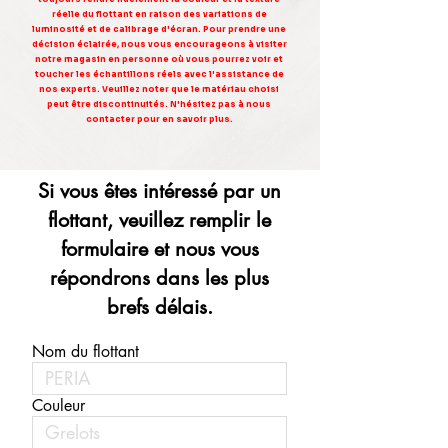
réelle du flottant en raison des variations de
luminosité et de calibrage d'écran. Pour prendre une
décision éclairée, nous vous encourageons à visiter
notre magasin en personne où vous pourrez voir et
toucher les échantillons réels avec l'assistance de
nos experts. Veuillez noter que le matériau choisi
peut être discontinuités. N'hésitez pas à nous
contacter pour en savoir plus.
Si vous êtes intéressé par un
flottant, veuillez remplir le
formulaire et nous vous
répondrons dans les plus
brefs délais.
Nom du flottant
Couleur