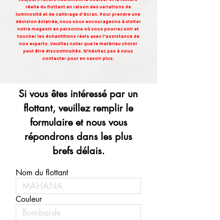
réelle du flottant en raison des variations de
luminosité et de calibrage d'écran. Pour prendre une
décision éclairée, nous vous encourageons à visiter
notre magasin en personne où vous pourrez voir et
toucher les échantillons réels avec l'assistance de
nos experts. Veuillez noter que le matériau choisi
peut être discontinuités. N'hésitez pas à nous
contacter pour en savoir plus.
Si vous êtes intéressé par un
flottant, veuillez remplir le
formulaire et nous vous
répondrons dans les plus
brefs délais.
Nom du flottant
Couleur