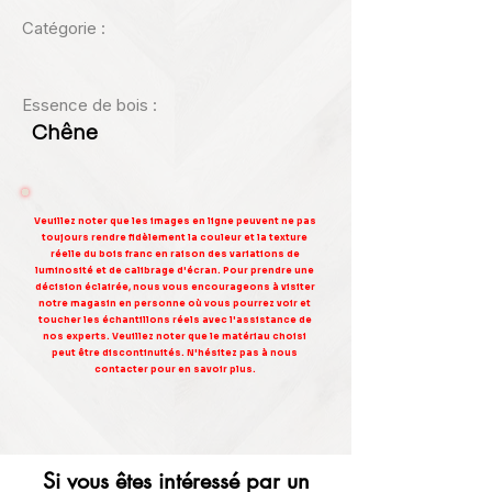
Catégorie :
Essence de bois :
Chêne
Veuillez noter que les images en ligne peuvent ne pas
toujours rendre fidèlement la couleur et la texture
réelle du bois franc en raison des variations de
luminosité et de calibrage d'écran. Pour prendre une
décision éclairée, nous vous encourageons à visiter
notre magasin en personne où vous pourrez voir et
toucher les échantillons réels avec l'assistance de
nos experts. Veuillez noter que le matériau choisi
peut être discontinuités. N'hésitez pas à nous
contacter pour en savoir plus.
Si vous êtes intéressé par un