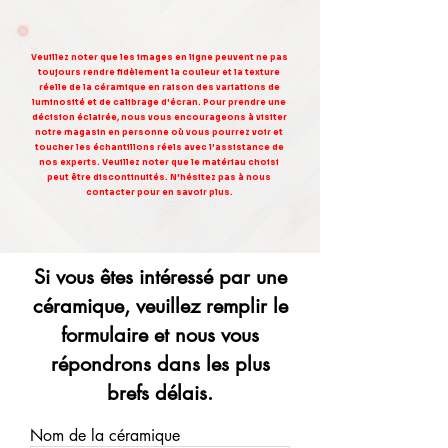
Veuillez noter que les images en ligne peuvent ne pas
toujours rendre fidèlement la couleur et la texture
réelle de la céramique en raison des variations de
luminosité et de calibrage d'écran. Pour prendre une
décision éclairée, nous vous encourageons à visiter
notre magasin en personne où vous pourrez voir et
toucher les échantillons réels avec l'assistance de
nos experts. Veuillez noter que le matériau choisi
peut être discontinuités. N'hésitez pas à nous
contacter pour en savoir plus.
Si vous êtes intéressé par une
céramique, veuillez remplir le
formulaire et nous vous
répondrons dans les plus
brefs délais.
Nom de la céramique