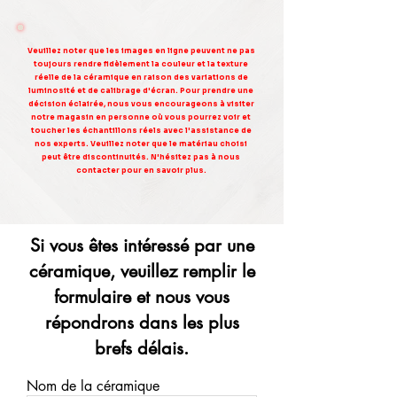
Veuillez noter que les images en ligne peuvent ne pas
toujours rendre fidèlement la couleur et la texture
réelle de la céramique en raison des variations de
luminosité et de calibrage d'écran. Pour prendre une
décision éclairée, nous vous encourageons à visiter
notre magasin en personne où vous pourrez voir et
toucher les échantillons réels avec l'assistance de
nos experts. Veuillez noter que le matériau choisi
peut être discontinuités. N'hésitez pas à nous
contacter pour en savoir plus.
Si vous êtes intéressé par une
céramique, veuillez remplir le
formulaire et nous vous
répondrons dans les plus
brefs délais.
Nom de la céramique