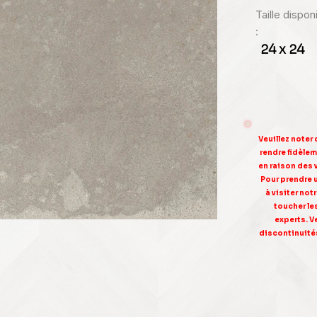
Taille dispo
:
24 x 24
Veuillez noter
rendre fidèleme
en raison des 
Pour prendre 
à visiter no
toucher le
experts. V
discontinuités