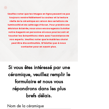
Veuillez noter que les images en ligne peuvent ne pas
toujours rendre fidèlement la couleur et la texture
réelle de la céramique en raison des variations de
luminosité et de calibrage d'écran. Pour prendre une
décision éclairée, nous vous encourageons à visiter
notre magasin en personne où vous pourrez voir et
toucher les échantillons réels avec l'assistance de
nos experts. Veuillez noter que le matériau choisi
peut être discontinuités. N'hésitez pas à nous
contacter pour en savoir plus.
Si vous êtes intéressé par une
céramique, veuillez remplir le
formulaire et nous vous
répondrons dans les plus
brefs délais.
Nom de la céramique