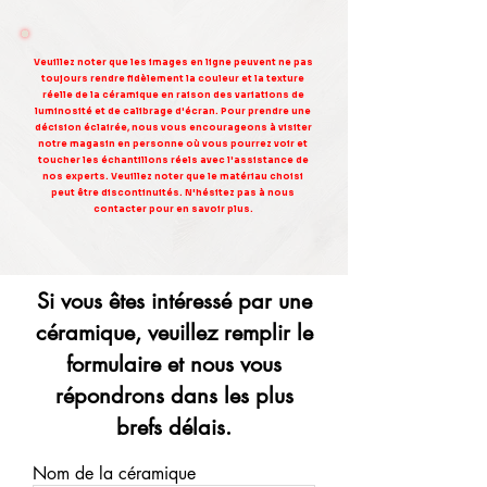
Veuillez noter que les images en ligne peuvent ne pas
toujours rendre fidèlement la couleur et la texture
réelle de la céramique en raison des variations de
luminosité et de calibrage d'écran. Pour prendre une
décision éclairée, nous vous encourageons à visiter
notre magasin en personne où vous pourrez voir et
toucher les échantillons réels avec l'assistance de
nos experts. Veuillez noter que le matériau choisi
peut être discontinuités. N'hésitez pas à nous
contacter pour en savoir plus.
Si vous êtes intéressé par une
céramique, veuillez remplir le
formulaire et nous vous
répondrons dans les plus
brefs délais.
Nom de la céramique