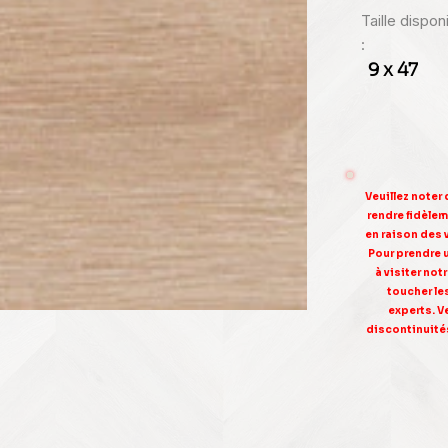
Taille dispo
:
9 x 47
Veuillez noter
rendre fidèleme
en raison des 
Pour prendre 
à visiter no
toucher le
experts. V
discontinuités