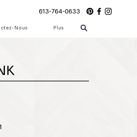
613-764-0633
actez-Nous
Plus
NK
l