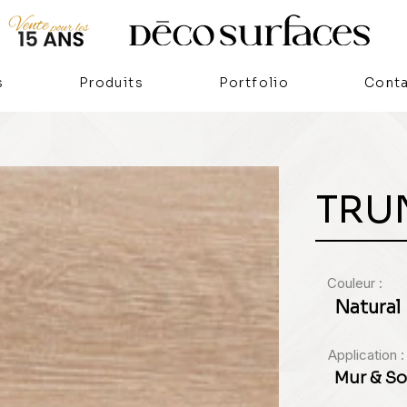
s
Produits
Portfolio
Cont
TRU
Couleur :
Natural
Application :
Mur & So