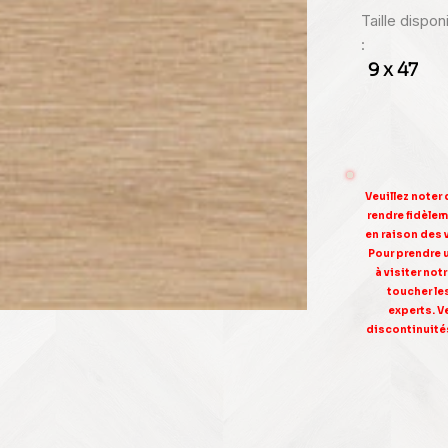
Taille dispo
:
9 x 47
Veuillez noter
rendre fidèleme
en raison des 
Pour prendre 
à visiter no
toucher le
experts. V
discontinuités