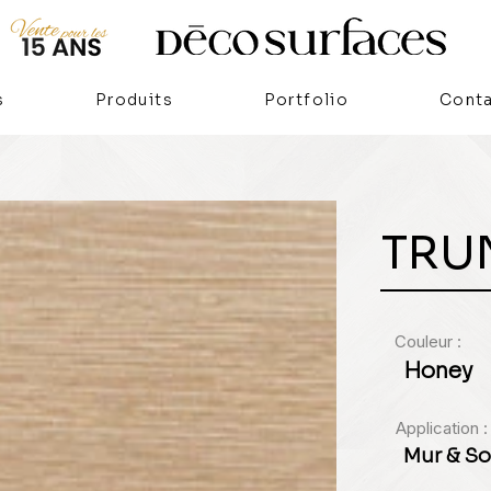
s
Produits
Portfolio
Cont
TRU
Couleur :
Honey
Application :
Mur & So