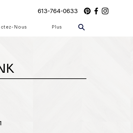
613-764-0633
actez-Nous
Plus
NK
l