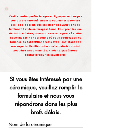
Veuillez noter que les images en ligne peuvent ne pas
toujours rendre fidèlement la couleur et la texture
réelle de la céramique en raison des variations de
luminosité et de calibrage d'écran. Pour prendre une
décision éclairée, nous vous encourageons à visiter
notre magasin en personne où vous pourrez voir et
toucher les échantillons réels avec l'assistance de
nos experts. Veuillez noter que le matériau choisi
peut être discontinuités. N'hésitez pas à nous
contacter pour en savoir plus.
Si vous êtes intéressé par une
céramique, veuillez remplir le
formulaire et nous vous
répondrons dans les plus
brefs délais.
Nom de la céramique