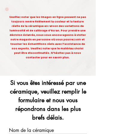
Veuillez noter que les images en ligne peuvent ne pas
toujours rendre fidèlement la couleur et la texture
réelle de la céramique en raison des variations de
luminosité et de calibrage d'écran. Pour prendre une
décision éclairée, nous vous encourageons à visiter
notre magasin en personne où vous pourrez voir et
toucher les échantillons réels avec l'assistance de
nos experts. Veuillez noter que le matériau choisi
peut être discontinuités. N'hésitez pas à nous
contacter pour en savoir plus.
Si vous êtes intéressé par une
céramique, veuillez remplir le
formulaire et nous vous
répondrons dans les plus
brefs délais.
Nom de la céramique