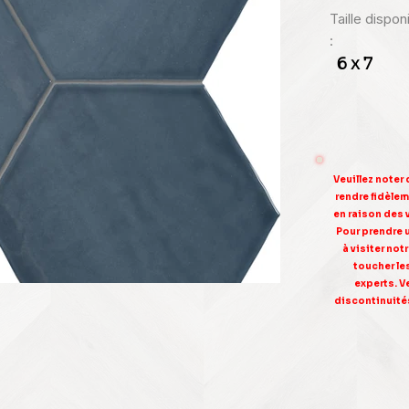
Taille dispo
:
6 x 7
Veuillez noter
rendre fidèleme
en raison des 
Pour prendre 
à visiter no
toucher le
experts. V
discontinuités