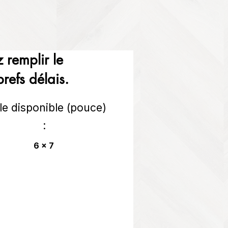
 remplir le
refs délais.
lle disponible (pouce)
:
6 x 7