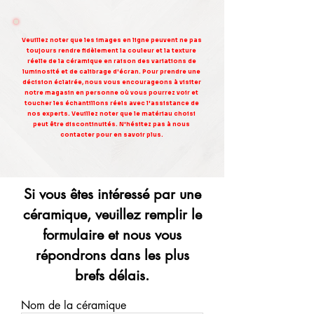
Veuillez noter que les images en ligne peuvent ne pas
toujours rendre fidèlement la couleur et la texture
réelle de la céramique en raison des variations de
luminosité et de calibrage d'écran. Pour prendre une
décision éclairée, nous vous encourageons à visiter
notre magasin en personne où vous pourrez voir et
toucher les échantillons réels avec l'assistance de
nos experts. Veuillez noter que le matériau choisi
peut être discontinuités. N'hésitez pas à nous
contacter pour en savoir plus.
Si vous êtes intéressé par une
céramique, veuillez remplir le
formulaire et nous vous
répondrons dans les plus
brefs délais.
Nom de la céramique