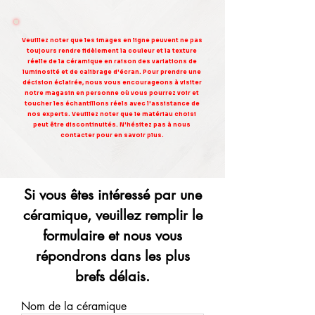
Veuillez noter que les images en ligne peuvent ne pas
toujours rendre fidèlement la couleur et la texture
réelle de la céramique en raison des variations de
luminosité et de calibrage d'écran. Pour prendre une
décision éclairée, nous vous encourageons à visiter
notre magasin en personne où vous pourrez voir et
toucher les échantillons réels avec l'assistance de
nos experts. Veuillez noter que le matériau choisi
peut être discontinuités. N'hésitez pas à nous
contacter pour en savoir plus.
Si vous êtes intéressé par une
céramique, veuillez remplir le
formulaire et nous vous
répondrons dans les plus
brefs délais.
Nom de la céramique