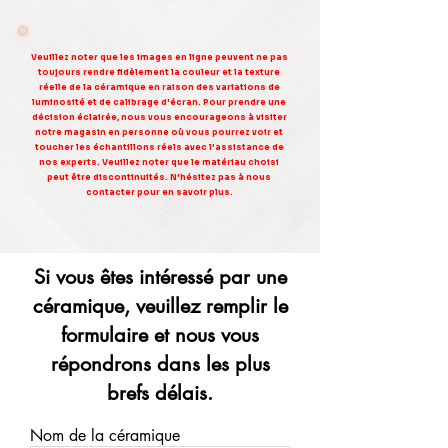
Veuillez noter que les images en ligne peuvent ne pas
toujours rendre fidèlement la couleur et la texture
réelle de la céramique en raison des variations de
luminosité et de calibrage d'écran. Pour prendre une
décision éclairée, nous vous encourageons à visiter
notre magasin en personne où vous pourrez voir et
toucher les échantillons réels avec l'assistance de
nos experts. Veuillez noter que le matériau choisi
peut être discontinuités. N'hésitez pas à nous
contacter pour en savoir plus.
Si vous êtes intéressé par une
céramique, veuillez remplir le
formulaire et nous vous
répondrons dans les plus
brefs délais.
Nom de la céramique