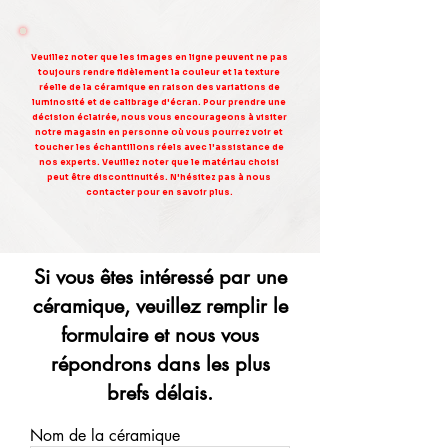
Veuillez noter que les images en ligne peuvent ne pas
toujours rendre fidèlement la couleur et la texture
réelle de la céramique en raison des variations de
luminosité et de calibrage d'écran. Pour prendre une
décision éclairée, nous vous encourageons à visiter
notre magasin en personne où vous pourrez voir et
toucher les échantillons réels avec l'assistance de
nos experts. Veuillez noter que le matériau choisi
peut être discontinuités. N'hésitez pas à nous
contacter pour en savoir plus.
Si vous êtes intéressé par une
céramique, veuillez remplir le
formulaire et nous vous
répondrons dans les plus
brefs délais.
Nom de la céramique