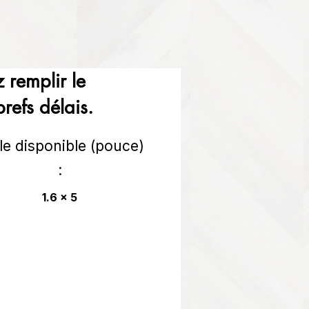
 remplir le
refs délais.
lle disponible (pouce)
:
1.6 x 5