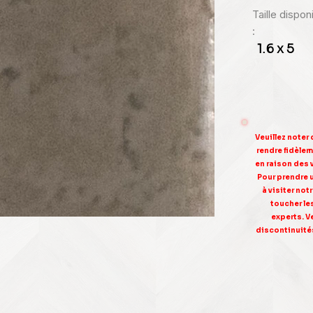
Taille dispo
:
1.6 x 5
Veuillez noter
rendre fidèleme
en raison des 
Pour prendre 
à visiter no
toucher le
experts. V
discontinuités