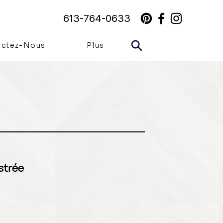
613-764-0633
actez-Nous
Plus
N
strée