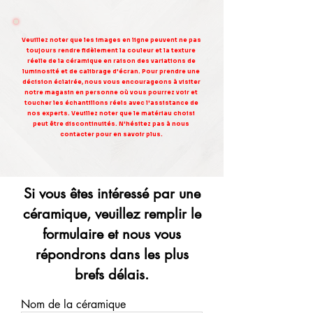
Veuillez noter que les images en ligne peuvent ne pas
toujours rendre fidèlement la couleur et la texture
réelle de la céramique en raison des variations de
luminosité et de calibrage d'écran. Pour prendre une
décision éclairée, nous vous encourageons à visiter
notre magasin en personne où vous pourrez voir et
toucher les échantillons réels avec l'assistance de
nos experts. Veuillez noter que le matériau choisi
peut être discontinuités. N'hésitez pas à nous
contacter pour en savoir plus.
Si vous êtes intéressé par une
céramique, veuillez remplir le
formulaire et nous vous
répondrons dans les plus
brefs délais.
Nom de la céramique