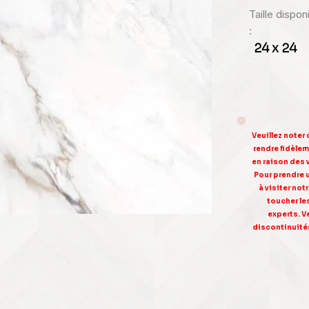
Taille dispo
:
24 x 24
Veuillez noter
rendre fidèleme
en raison des 
Pour prendre 
à visiter no
toucher le
experts. V
discontinuités