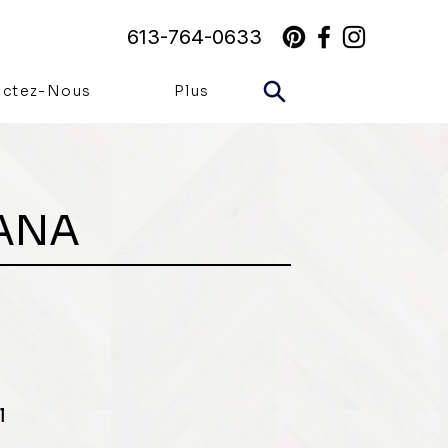
613-764-0633
actez-Nous
Plus
ANA
l