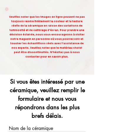
Veuillez noter que les images en ligne peuvent ne pas
toujours rendre fidèlement la couleur et la texture
réelle de la céramique en raison des variations de
luminosité et de calibrage d'écran. Pour prendre une
décision éclairée, nous vous encourageons à visiter
notre magasin en personne où vous pourrez voir et
toucher les échantillons réels avec l'assistance de
nos experts. Veuillez noter que le matériau choisi
peut être discontinuités. N'hésitez pas à nous
contacter pour en savoir plus.
Si vous êtes intéressé par une
céramique, veuillez remplir le
formulaire et nous vous
répondrons dans les plus
brefs délais.
Nom de la céramique