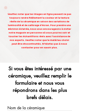
Veuillez noter que les images en ligne peuvent ne pas
toujours rendre fidèlement la couleur et la texture
réelle de la céramique en raison des variations de
luminosité et de calibrage d'écran. Pour prendre une
décision éclairée, nous vous encourageons à visiter
notre magasin en personne où vous pourrez voir et
toucher les échantillons réels avec l'assistance de
nos experts. Veuillez noter que le matériau choisi
peut être discontinuités. N'hésitez pas à nous
contacter pour en savoir plus.
Si vous êtes intéressé par une
céramique, veuillez remplir le
formulaire et nous vous
répondrons dans les plus
brefs délais.
Nom de la céramique