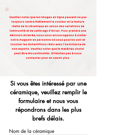
Veuillez noter que les images en ligne peuvent ne pas
toujours rendre fidèlement la couleur et la texture
réelle de la céramique en raison des variations de
luminosité et de calibrage d'écran. Pour prendre une
décision éclairée, nous vous encourageons à visiter
notre magasin en personne où vous pourrez voir et
toucher les échantillons réels avec l'assistance de
nos experts. Veuillez noter que le matériau choisi
peut être discontinuités. N'hésitez pas à nous
contacter pour en savoir plus.
Si vous êtes intéressé par une
céramique, veuillez remplir le
formulaire et nous vous
répondrons dans les plus
brefs délais.
Nom de la céramique