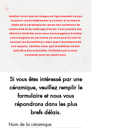
Veuillez noter que les images en ligne peuvent ne pas
toujours rendre fidèlement la couleur et la texture
réelle de la céramique en raison des variations de
luminosité et de calibrage d'écran. Pour prendre une
décision éclairée, nous vous encourageons à visiter
notre magasin en personne où vous pourrez voir et
toucher les échantillons réels avec l'assistance de
nos experts. Veuillez noter que le matériau choisi
peut être discontinuités. N'hésitez pas à nous
contacter pour en savoir plus.
Si vous êtes intéressé par une
céramique, veuillez remplir le
formulaire et nous vous
répondrons dans les plus
brefs délais.
Nom de la céramique