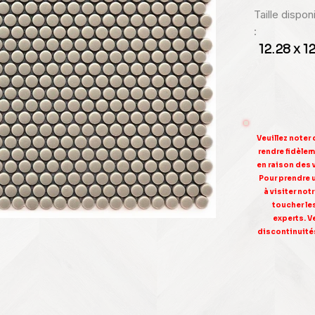
Taille dispo
:
12.28 x 1
Veuillez noter
rendre fidèleme
en raison des 
Pour prendre 
à visiter no
toucher le
experts. V
discontinuités