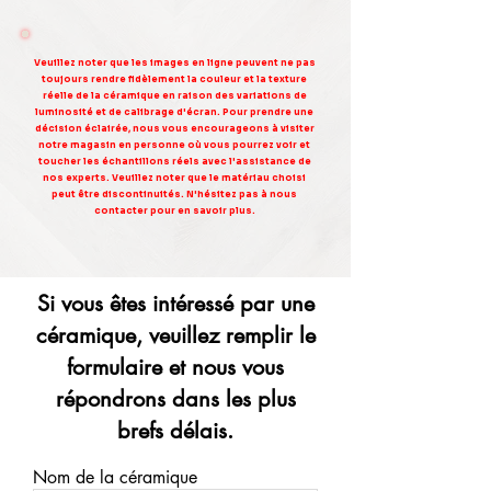
Veuillez noter que les images en ligne peuvent ne pas
toujours rendre fidèlement la couleur et la texture
réelle de la céramique en raison des variations de
luminosité et de calibrage d'écran. Pour prendre une
décision éclairée, nous vous encourageons à visiter
notre magasin en personne où vous pourrez voir et
toucher les échantillons réels avec l'assistance de
nos experts. Veuillez noter que le matériau choisi
peut être discontinuités. N'hésitez pas à nous
contacter pour en savoir plus.
Si vous êtes intéressé par une
céramique, veuillez remplir le
formulaire et nous vous
répondrons dans les plus
brefs délais.
Nom de la céramique