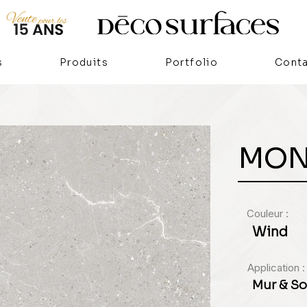
s
Produits
Portfolio
Cont
MON
Couleur :
Wind
Application :
Mur & So