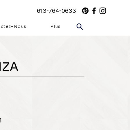
613-764-0633
actez-Nous
Plus
ZA
l