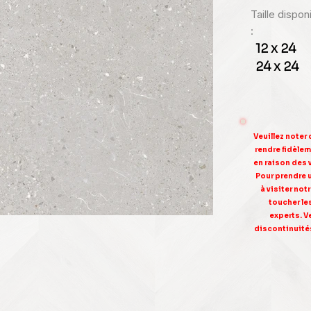
Taille dispo
:
12 x 24
24 x 24
Veuillez noter
rendre fidèleme
en raison des 
Pour prendre 
à visiter no
toucher le
experts. V
discontinuités