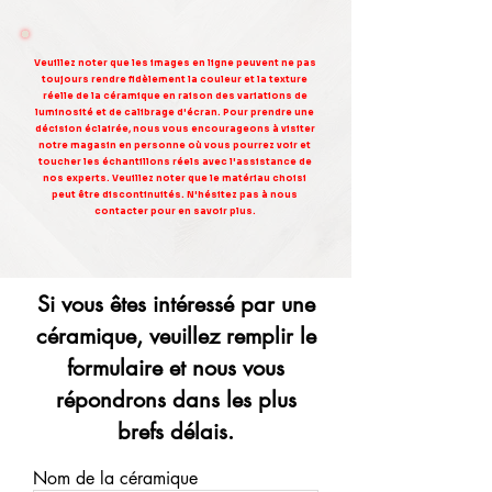
Veuillez noter que les images en ligne peuvent ne pas
toujours rendre fidèlement la couleur et la texture
réelle de la céramique en raison des variations de
luminosité et de calibrage d'écran. Pour prendre une
décision éclairée, nous vous encourageons à visiter
notre magasin en personne où vous pourrez voir et
toucher les échantillons réels avec l'assistance de
nos experts. Veuillez noter que le matériau choisi
peut être discontinuités. N'hésitez pas à nous
contacter pour en savoir plus.
Si vous êtes intéressé par une
céramique, veuillez remplir le
formulaire et nous vous
répondrons dans les plus
brefs délais.
Nom de la céramique