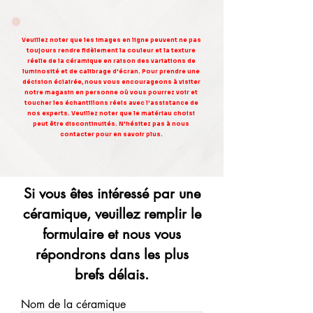
Veuillez noter que les images en ligne peuvent ne pas
toujours rendre fidèlement la couleur et la texture
réelle de la céramique en raison des variations de
luminosité et de calibrage d'écran. Pour prendre une
décision éclairée, nous vous encourageons à visiter
notre magasin en personne où vous pourrez voir et
toucher les échantillons réels avec l'assistance de
nos experts. Veuillez noter que le matériau choisi
peut être discontinuités. N'hésitez pas à nous
contacter pour en savoir plus.
Si vous êtes intéressé par une
céramique, veuillez remplir le
formulaire et nous vous
répondrons dans les plus
brefs délais.
Nom de la céramique