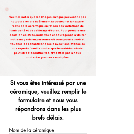
Veuillez noter que les images en ligne peuvent ne pas
toujours rendre fidèlement la couleur et la texture
réelle de la céramique en raison des variations de
luminosité et de calibrage d'écran. Pour prendre une
décision éclairée, nous vous encourageons à visiter
notre magasin en personne où vous pourrez voir et
toucher les échantillons réels avec l'assistance de
nos experts. Veuillez noter que le matériau choisi
peut être discontinuités. N'hésitez pas à nous
contacter pour en savoir plus.
Si vous êtes intéressé par une
céramique, veuillez remplir le
formulaire et nous vous
répondrons dans les plus
brefs délais.
Nom de la céramique