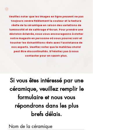
Veuillez noter que les images en ligne peuvent ne pas
toujours rendre fidèlement la couleur et la texture
réelle de la céramique en raison des variations de
luminosité et de calibrage d'écran. Pour prendre une
décision éclairée, nous vous encourageons à visiter
notre magasin en personne où vous pourrez voir et
toucher les échantillons réels avec l'assistance de
nos experts. Veuillez noter que le matériau choisi
peut être discontinuités. N'hésitez pas à nous
contacter pour en savoir plus.
Si vous êtes intéressé par une
céramique, veuillez remplir le
formulaire et nous vous
répondrons dans les plus
brefs délais.
Nom de la céramique