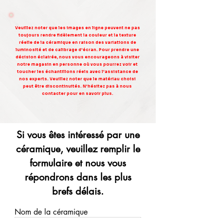
Veuillez noter que les images en ligne peuvent ne pas
toujours rendre fidèlement la couleur et la texture
réelle de la céramique en raison des variations de
luminosité et de calibrage d'écran. Pour prendre une
décision éclairée, nous vous encourageons à visiter
notre magasin en personne où vous pourrez voir et
toucher les échantillons réels avec l'assistance de
nos experts. Veuillez noter que le matériau choisi
peut être discontinuités. N'hésitez pas à nous
contacter pour en savoir plus.
Si vous êtes intéressé par une
céramique, veuillez remplir le
formulaire et nous vous
répondrons dans les plus
brefs délais.
Nom de la céramique