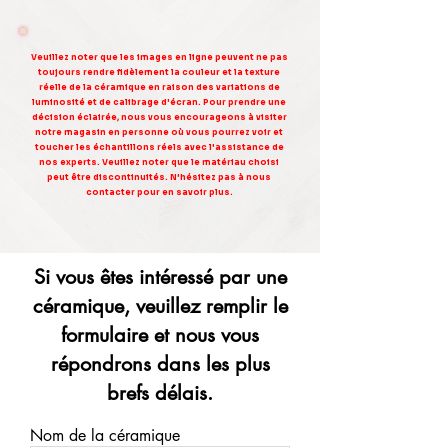
Veuillez noter que les images en ligne peuvent ne pas
toujours rendre fidèlement la couleur et la texture
réelle de la céramique en raison des variations de
luminosité et de calibrage d'écran. Pour prendre une
décision éclairée, nous vous encourageons à visiter
notre magasin en personne où vous pourrez voir et
toucher les échantillons réels avec l'assistance de
nos experts. Veuillez noter que le matériau choisi
peut être discontinuités. N'hésitez pas à nous
contacter pour en savoir plus.
Si vous êtes intéressé par une
céramique, veuillez remplir le
formulaire et nous vous
répondrons dans les plus
brefs délais.
Nom de la céramique