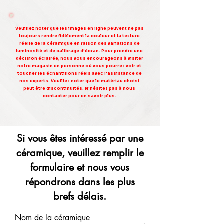
Veuillez noter que les images en ligne peuvent ne pas
toujours rendre fidèlement la couleur et la texture
réelle de la céramique en raison des variations de
luminosité et de calibrage d'écran. Pour prendre une
décision éclairée, nous vous encourageons à visiter
notre magasin en personne où vous pourrez voir et
toucher les échantillons réels avec l'assistance de
nos experts. Veuillez noter que le matériau choisi
peut être discontinuités. N'hésitez pas à nous
contacter pour en savoir plus.
Si vous êtes intéressé par une
céramique, veuillez remplir le
formulaire et nous vous
répondrons dans les plus
brefs délais.
Nom de la céramique