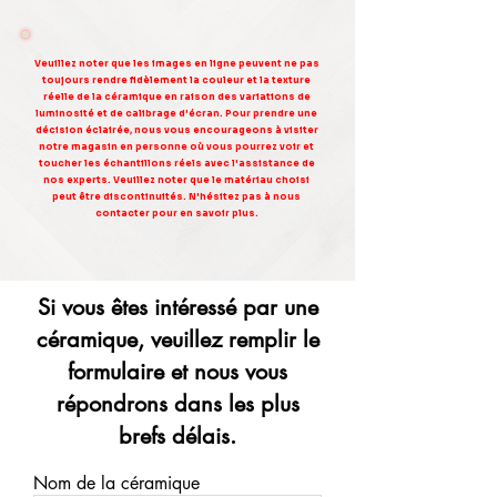
Veuillez noter que les images en ligne peuvent ne pas
toujours rendre fidèlement la couleur et la texture
réelle de la céramique en raison des variations de
luminosité et de calibrage d'écran. Pour prendre une
décision éclairée, nous vous encourageons à visiter
notre magasin en personne où vous pourrez voir et
toucher les échantillons réels avec l'assistance de
nos experts. Veuillez noter que le matériau choisi
peut être discontinuités. N'hésitez pas à nous
contacter pour en savoir plus.
Si vous êtes intéressé par une
céramique, veuillez remplir le
formulaire et nous vous
répondrons dans les plus
brefs délais.
Nom de la céramique