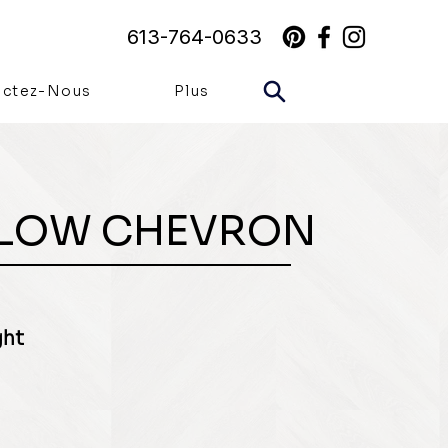
613-764-0633
actez-Nous
Plus
LOW CHEVRON
ght