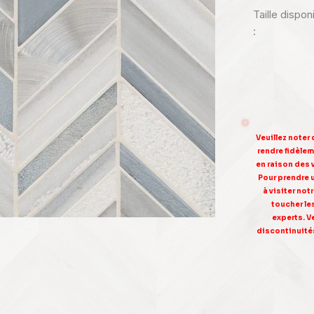
Taille dispo
:
Veuillez noter
rendre fidèleme
en raison des 
Pour prendre 
à visiter no
toucher le
experts. V
discontinuités