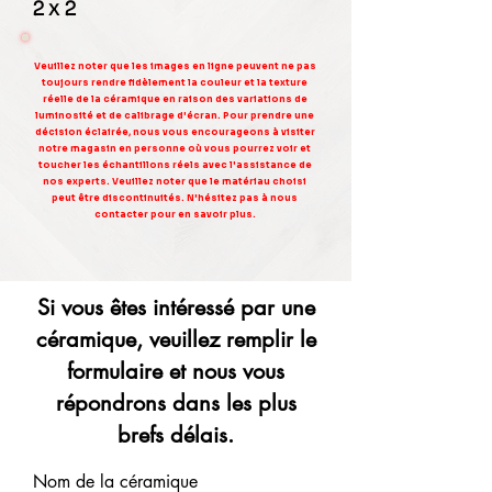
2 x 2
Veuillez noter que les images en ligne peuvent ne pas
toujours rendre fidèlement la couleur et la texture
réelle de la céramique en raison des variations de
luminosité et de calibrage d'écran. Pour prendre une
décision éclairée, nous vous encourageons à visiter
notre magasin en personne où vous pourrez voir et
toucher les échantillons réels avec l'assistance de
nos experts. Veuillez noter que le matériau choisi
peut être discontinuités. N'hésitez pas à nous
contacter pour en savoir plus.
Si vous êtes intéressé par une
céramique, veuillez remplir le
formulaire et nous vous
répondrons dans les plus
brefs délais.
Nom de la céramique