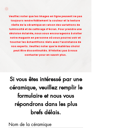
Veuillez noter que les images en ligne peuvent ne pas
toujours rendre fidèlement la couleur et la texture
réelle de la céramique en raison des variations de
luminosité et de calibrage d'écran. Pour prendre une
décision éclairée, nous vous encourageons à visiter
notre magasin en personne où vous pourrez voir et
toucher les échantillons réels avec l'assistance de
nos experts. Veuillez noter que le matériau choisi
peut être discontinuités. N'hésitez pas à nous
contacter pour en savoir plus.
Si vous êtes intéressé par une
céramique, veuillez remplir le
formulaire et nous vous
répondrons dans les plus
brefs délais.
Nom de la céramique