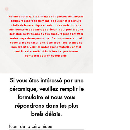
Veuillez noter que les images en ligne peuvent ne pas
toujours rendre fidèlement la couleur et la texture
réelle de la céramique en raison des variations de
luminosité et de calibrage d'écran. Pour prendre une
décision éclairée, nous vous encourageons à visiter
notre magasin en personne où vous pourrez voir et
toucher les échantillons réels avec l'assistance de
nos experts. Veuillez noter que le matériau choisi
peut être discontinuités. N'hésitez pas à nous
contacter pour en savoir plus.
Si vous êtes intéressé par une
céramique, veuillez remplir le
formulaire et nous vous
répondrons dans les plus
brefs délais.
Nom de la céramique