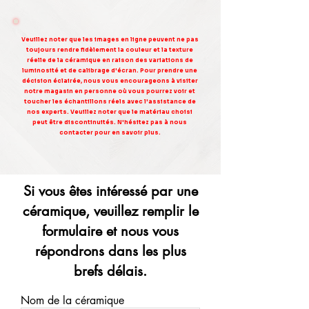
Veuillez noter que les images en ligne peuvent ne pas
toujours rendre fidèlement la couleur et la texture
réelle de la céramique en raison des variations de
luminosité et de calibrage d'écran. Pour prendre une
décision éclairée, nous vous encourageons à visiter
notre magasin en personne où vous pourrez voir et
toucher les échantillons réels avec l'assistance de
nos experts. Veuillez noter que le matériau choisi
peut être discontinuités. N'hésitez pas à nous
contacter pour en savoir plus.
Si vous êtes intéressé par une
céramique, veuillez remplir le
formulaire et nous vous
répondrons dans les plus
brefs délais.
Nom de la céramique