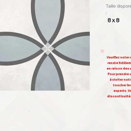
Taille dispo
:
8 x 8
Veuillez noter
rendre fidèleme
en raison des 
Pour prendre 
à visiter no
toucher le
experts. V
discontinuités