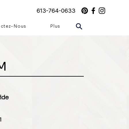
613-764-0633
actez-Nous
Plus
M
ide
l