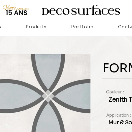
s
Produits
Portfolio
Cont
FOR
Couleur :
Zenith T
Application :
Mur & So