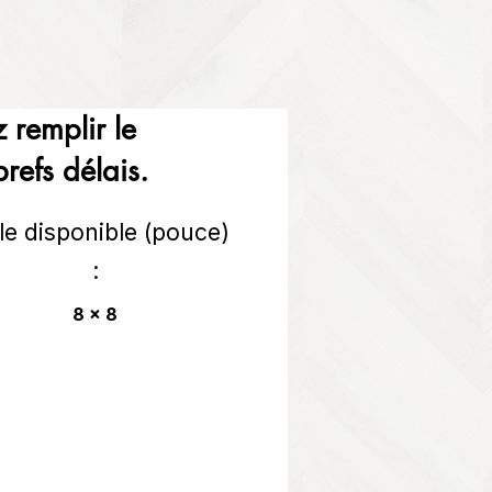
 remplir le
refs délais.
lle disponible (pouce)
:
8 x 8