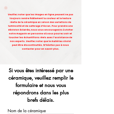
Veuillez noter que les images en ligne peuvent ne pas
toujours rendre fidèlement la couleur et la texture
réelle de la céramique en raison des variations de
luminosité et de calibrage d'écran. Pour prendre une
décision éclairée, nous vous encourageons à visiter
notre magasin en personne où vous pourrez voir et
toucher les échantillons réels avec l'assistance de
nos experts. Veuillez noter que le matériau choisi
peut être discontinuités. N'hésitez pas à nous
contacter pour en savoir plus.
Si vous êtes intéressé par une
céramique, veuillez remplir le
formulaire et nous vous
répondrons dans les plus
brefs délais.
Nom de la céramique