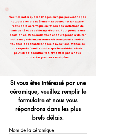
Veuillez noter que les images en ligne peuvent ne pas
toujours rendre fidèlement la couleur et la texture
réelle de la céramique en raison des variations de
luminosité et de calibrage d'écran. Pour prendre une
décision éclairée, nous vous encourageons à visiter
notre magasin en personne où vous pourrez voir et
toucher les échantillons réels avec l'assistance de
nos experts. Veuillez noter que le matériau choisi
peut être discontinuités. N'hésitez pas à nous
contacter pour en savoir plus.
Si vous êtes intéressé par une
céramique, veuillez remplir le
formulaire et nous vous
répondrons dans les plus
brefs délais.
Nom de la céramique