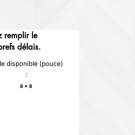
 remplir le
refs délais.
lle disponible (pouce)
:
8 x 8