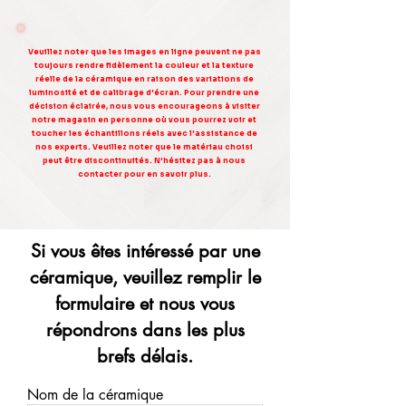
Veuillez noter que les images en ligne peuvent ne pas
toujours rendre fidèlement la couleur et la texture
réelle de la céramique en raison des variations de
luminosité et de calibrage d'écran. Pour prendre une
décision éclairée, nous vous encourageons à visiter
notre magasin en personne où vous pourrez voir et
toucher les échantillons réels avec l'assistance de
nos experts. Veuillez noter que le matériau choisi
peut être discontinuités. N'hésitez pas à nous
contacter pour en savoir plus.
Si vous êtes intéressé par une
céramique, veuillez remplir le
formulaire et nous vous
répondrons dans les plus
brefs délais.
Nom de la céramique