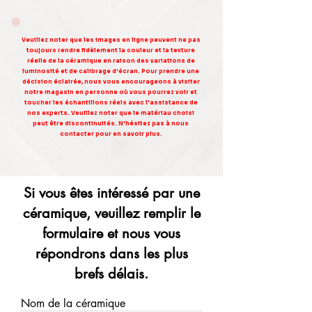
Veuillez noter que les images en ligne peuvent ne pas
toujours rendre fidèlement la couleur et la texture
réelle de la céramique en raison des variations de
luminosité et de calibrage d'écran. Pour prendre une
décision éclairée, nous vous encourageons à visiter
notre magasin en personne où vous pourrez voir et
toucher les échantillons réels avec l'assistance de
nos experts. Veuillez noter que le matériau choisi
peut être discontinuités. N'hésitez pas à nous
contacter pour en savoir plus.
Si vous êtes intéressé par une
céramique, veuillez remplir le
formulaire et nous vous
répondrons dans les plus
brefs délais.
Nom de la céramique